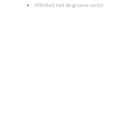
Affiniteit met de groene sector
Wat bieden we jou?
Werk in een groeiend en dynamisch bedrijf
Goed salaris volgens CAO weefselkweek
Geïnteresseerd?
Stuur je CV en motivatie naar