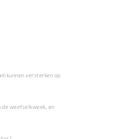
eam kunnen versterken op
n de weefselkweek, en
ctor?